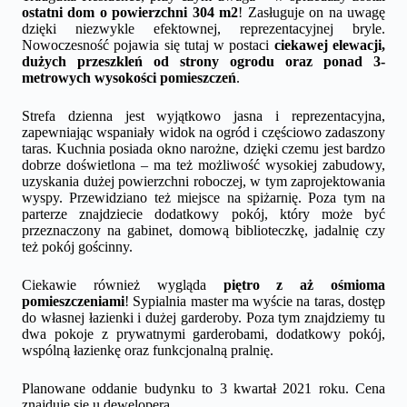
ostatni dom o powierzchni 304 m2
! Zasługuje on na uwagę
dzięki niezwykle efektownej, reprezentacyjnej bryle.
Nowoczesność pojawia się tutaj w postaci
ciekawej elewacji,
dużych przeszkleń od strony ogrodu oraz ponad 3-
metrowych wysokości pomieszczeń
.
Strefa dzienna jest wyjątkowo jasna i reprezentacyjna,
zapewniając wspaniały widok na ogród i częściowo zadaszony
taras. Kuchnia posiada okno narożne, dzięki czemu jest bardzo
dobrze doświetlona – ma też możliwość wysokiej zabudowy,
uzyskania dużej powierzchni roboczej, w tym zaprojektowania
wyspy. Przewidziano też miejsce na spiżarnię. Poza tym na
parterze znajdziecie dodatkowy pokój, który może być
przeznaczony na gabinet, domową biblioteczkę, jadalnię czy
też pokój gościnny.
Ciekawie również wygląda
piętro z aż ośmioma
pomieszczeniami
! Sypialnia master ma wyście na taras, dostęp
do własnej łazienki i dużej garderoby. Poza tym znajdziemy tu
dwa pokoje z prywatnymi garderobami, dodatkowy pokój,
wspólną łazienkę oraz funkcjonalną pralnię.
Planowane oddanie budynku to 3 kwartał 2021 roku. Cena
znajduje się u dewelopera.