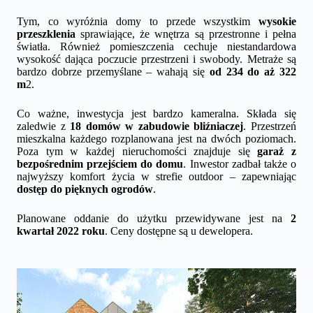
Tym, co wyróżnia domy to przede wszystkim
wysokie
przeszklenia
sprawiające, że wnętrza są przestronne i pełna
światła. Również pomieszczenia cechuje niestandardowa
wysokość dająca poczucie przestrzeni i swobody. Metraże są
bardzo dobrze przemyślane – wahają się
od 234 do aż 322
m
2.
Co ważne, inwestycja jest bardzo kameralna. Składa się
zaledwie z
18 domów w zabudowie bliźniaczej
. Przestrzeń
mieszkalna każdego rozplanowana jest na dwóch poziomach.
Poza tym w każdej nieruchomości znajduje się
garaż z
bezpośrednim przejściem do domu
. Inwestor zadbał także o
najwyższy komfort życia w strefie outdoor – zapewniając
dostęp do pięknych ogrodów
.
Planowane oddanie do użytku przewidywane jest na
2
kwartał 2022 roku
. Ceny dostępne są u dewelopera.