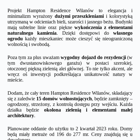
Projekt Hampton Residence Wilanów to elegancja i
minimalizm wyrażony
dużymi przeszkleniami
i kolorystyką
utrzymaną w odcieniach bieli, szarości i jasnego beżu. Budynki
mają subtelne linie oraz piękne
wykończenia z elementami
naturalnego kamienia
. Dzięki dostępowi do
własnego
ogrodu
każdy mieszkaniec może cieszyć się nieograniczoną
wolnością i swobodą.
Poza tym za plus uważam
wygodny dojazd do rezydencji
(w
tym dwustanowiskowego garażu) w postaci szerokiej,
otoczonej piękną zielenią alei głównej. To nie tylko akcent, ale
wręcz oś inwestycji podkreślająca unikatowość natury w
mieście.
Dodam, że cały teren Hampton Residence Wilanów, składający
się z zaledwie
15 domów wolnostojących
, będzie zamknięty –
ogrodzony, strzeżony, z kontrolą dostępu przy wejściu. Każda
działka będzie
okolona zielenią i elementami małej
architektury
.
Planowane oddanie do użytku to 2 kwartał 2023 roku. Domy
będą miały metraże od 196 do 277 mr. Ceny znajdują się u
dewelopera.