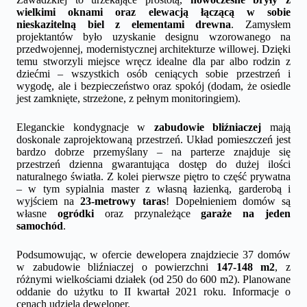
wielkimi oknami oraz elewacją łączącą w sobie
nieskazitelną biel z elementami drewna
. Zamysłem
projektantów było uzyskanie designu wzorowanego na
przedwojennej, modernistycznej architekturze willowej. Dzięki
temu stworzyli miejsce wręcz idealne dla par albo rodzin z
dziećmi – wszystkich osób ceniących sobie przestrzeń i
wygodę, ale i bezpieczeństwo oraz spokój (dodam, że osiedle
jest zamknięte, strzeżone, z pełnym monitoringiem).
Eleganckie kondygnacje w
zabudowie bliźniaczej
mają
doskonale zaprojektowaną przestrzeń. Układ pomieszczeń jest
bardzo dobrze przemyślany – na parterze znajduje się
przestrzeń dzienna gwarantująca dostęp do dużej ilości
naturalnego światła. Z kolei pierwsze piętro to część prywatna
– w tym sypialnia master z własną łazienką, garderobą i
wyjściem na
23-metrowy taras
! Dopełnieniem domów są
własne
ogródki
oraz przynależące
garaże na jeden
samochód
.
Podsumowując, w ofercie dewelopera znajdziecie 37 domów
w zabudowie bliźniaczej o powierzchni
147-148 m2
, z
różnymi wielkościami działek (od 250 do 600 m2). Planowane
oddanie do użytku to II kwartał 2021 roku. Informacje o
cenach udziela deweloper.