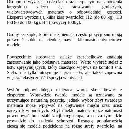
Osobom o wyższej masie ciała oraz cierpiącym na schorzenia
kręgosłupa zaleca się stosowanie grubszych,
wielowarstwowych materacy o odpowiedniej gęstości.
Eksperci wyróżniają kilka klas twardości: H2 (do 80 kg), H3
(od 80 do 100 kg), H4 (powyżej 100kg).
Osoby szczupłe, które nie zmieniają często pozycji snu mogą
pozwolić sobie na cienkie, nawet kilkunastocentymetrowe
modele.
Powszechnie stosowane stelaże szczebelkowe znajdują
zastosowanie jako podstawa materaca. Warto wybrać stelaż z
listw sprężynujących, który znacząco wpływa na komfort snu.
Stelaż nie tylko utrzymuje ciężar ciała, ale także zapewnia
większą elastyczność i sprzyja wentylacji.
Wybór odpowiedniego materaca warto skonsultować z
ekspertem. Wprawdzie twarde modele są uznawane za
utrzymujące naturalną pozycję, jednak wybór zbyt twardego
materaca może wpływać na drętwienie mięśni oraz ucisk
naczyń krwionośnych. Zbyt miękki materac może natomiast
powodować brak stabilizacji kręgosłupa, a co za tym idzie
prowadzić do nasilenia schorzeń. Rosnącą popularnością
cieszą się modele podzielone na różne strefy twardości, na