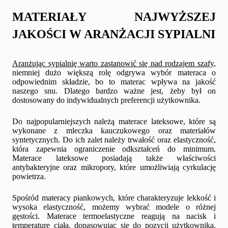
MATERIAŁY NAJWYŻSZEJ
JAKOŚCI W ARANŻACJI SYPIALNI
Aranżując sypialnię warto zastanowić się nad rodzajem szafy
,
niemniej dużo większą rolę odgrywa wybór materaca o
odpowiednim składzie, bo to materac wpływa na jakość
naszego snu. Dlatego bardzo ważne jest, żeby był on
dostosowany do indywidualnych preferencji użytkownika.
Do najpopularniejszych należą materace lateksowe, które są
wykonane z mleczka kauczukowego oraz materiałów
syntetycznych. Do ich zalet należy trwałość oraz elastyczność,
która zapewnia ograniczenie odkształceń do minimum.
Materace lateksowe posiadają także właściwości
antybakteryjne oraz mikropory, które umożliwiają cyrkulację
powietrza.
Spośród materacy piankowych, które charakteryzuje lekkość i
wysoka elastyczność, możemy wybrać modele o różnej
gęstości. Materace termoelastyczne reagują na nacisk i
temperaturę ciała, dopasowując się do pozycji użytkownika.