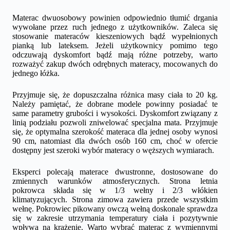
Materac dwuosobowy powinien odpowiednio tłumić drgania
wywołane przez ruch jednego z użytkowników. Zaleca się
stosowanie materaców kieszeniowych bądź wypełnionych
pianką lub lateksem. Jeżeli użytkownicy pomimo tego
odczuwają dyskomfort bądź mają różne potrzeby, warto
rozważyć zakup dwóch odrębnych materacy, mocowanych do
jednego łóżka.
Przyjmuje się, że dopuszczalna różnica masy ciała to 20 kg.
Należy pamiętać, że dobrane modele powinny posiadać te
same parametry grubości i wysokości. Dyskomfort związany z
linią podziału pozwoli zniwelować specjalna mata. Przyjmuje
się, że optymalna szerokość materaca dla jednej osoby wynosi
90 cm, natomiast dla dwóch osób 160 cm, choć w ofercie
dostępny jest szeroki wybór materacy o węższych wymiarach.
Eksperci polecają materace dwustronne, dostosowane do
zmiennych warunków atmosferycznych. Strona letnia
pokrowca składa się w 1/3 wełny i 2/3 włókien
klimatyzujących. Strona zimowa zawiera przede wszystkim
wełnę. Pokrowiec pikowany owczą wełną doskonale sprawdza
się w zakresie utrzymania temperatury ciała i pozytywnie
wpływa na krążenie. Warto wybrać materac z wymiennymi