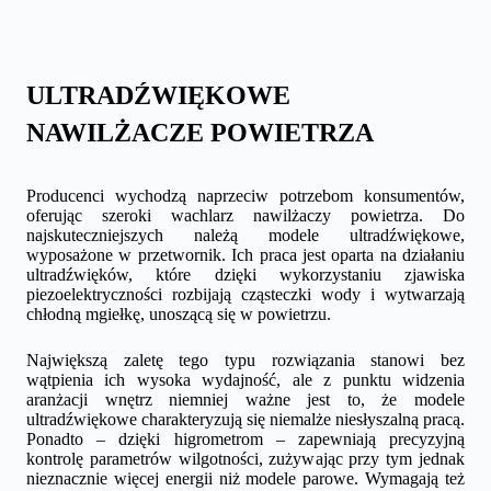
ULTRADŹWIĘKOWE
NAWILŻACZE POWIETRZA
Producenci wychodzą naprzeciw potrzebom konsumentów,
oferując szeroki wachlarz nawilżaczy powietrza. Do
najskuteczniejszych należą modele ultradźwiękowe,
wyposażone w przetwornik. Ich praca jest oparta na działaniu
ultradźwięków, które dzięki wykorzystaniu zjawiska
piezoelektryczności rozbijają cząsteczki wody i wytwarzają
chłodną mgiełkę, unoszącą się w powietrzu.
Największą zaletę tego typu rozwiązania stanowi bez
wątpienia ich wysoka wydajność, ale z punktu widzenia
aranżacji wnętrz niemniej ważne jest to, że modele
ultradźwiękowe charakteryzują się niemalże niesłyszalną pracą.
Ponadto – dzięki higrometrom – zapewniają precyzyjną
kontrolę parametrów wilgotności, zużywając przy tym jednak
nieznacznie więcej energii niż modele parowe. Wymagają też