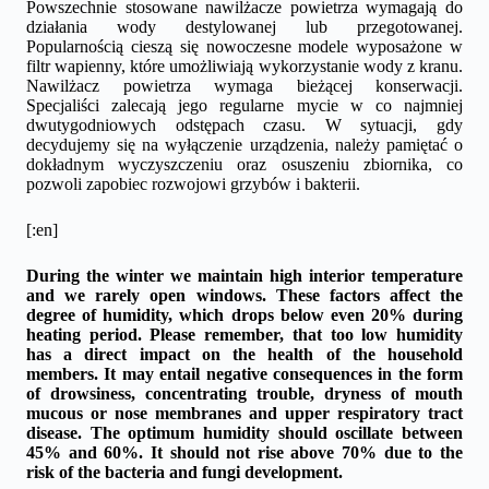
Powszechnie stosowane nawilżacze powietrza wymagają do
działania wody destylowanej lub przegotowanej.
Popularnością cieszą się nowoczesne modele wyposażone w
filtr wapienny, które umożliwiają wykorzystanie wody z kranu.
Nawilżacz powietrza wymaga bieżącej konserwacji.
Specjaliści zalecają jego regularne mycie w co najmniej
dwutygodniowych odstępach czasu. W sytuacji, gdy
decydujemy się na wyłączenie urządzenia, należy pamiętać o
dokładnym wyczyszczeniu oraz osuszeniu zbiornika, co
pozwoli zapobiec rozwojowi grzybów i bakterii.
[:en]
During the winter we maintain high interior temperature
and we rarely open windows. These factors affect the
degree of humidity, which drops below even 20% during
heating period. Please remember, that too low humidity
has a direct impact on the health of the household
members. It may entail negative consequences in the form
of drowsiness, concentrating trouble, dryness of mouth
mucous or nose membranes and upper respiratory tract
disease. The optimum humidity should oscillate between
45% and 60%. It should not rise above 70% due to the
risk of the bacteria and fungi development.