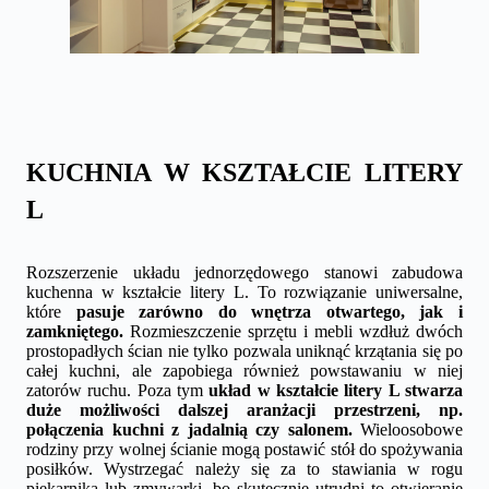
KUCHNIA W KSZTAŁCIE LITERY
L
Rozszerzenie układu jednorzędowego stanowi zabudowa
kuchenna w kształcie litery L. To rozwiązanie uniwersalne,
które
pasuje zarówno do wnętrza otwartego, jak i
zamkniętego.
Rozmieszczenie sprzętu i mebli wzdłuż dwóch
prostopadłych ścian nie tylko pozwala uniknąć krzątania się po
całej kuchni, ale zapobiega również powstawaniu w niej
zatorów ruchu. Poza tym
układ w kształcie litery L stwarza
duże możliwości dalszej aranżacji przestrzeni, np.
połączenia kuchni z jadalnią czy salonem.
Wieloosobowe
rodziny przy wolnej ścianie mogą postawić stół do spożywania
posiłków. Wystrzegać należy się za to stawiania w rogu
piekarnika lub zmywarki, bo skutecznie utrudni to otwieranie