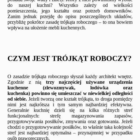
do naszej kuchni? Wszystko zależy od wielkości
pomieszczenia, jego kształtu oraz potrzeb domowników.
Zanim jednak przejdę do opisu poszczególnych układów,
przybliżę pokrótce zasadę trójkąta roboczego – to ona bowiem
wpływa na ułożenie mebli kuchennych.
CZYM JEST TRÓJKĄT ROBOCZY?
O zasadzie trójkąta roboczego słyszał każdy architekt wnętrz.
Zgodnie z nią
trzy najczęściej używane urządzenia
kuchenne (zlewozmywak, lodówka oraz
kuchenka)
powinno się umieszczać w niewielkiej odległości
od siebie.
Jeżeli tworzą one kształt trójkąta, to droga pomiędzy
nimi jest najkrótsza i tym samym najbardziej efektywna.
Generalnie kuchnię dzieli się na kilka różnych stref
funkcjonalnych: strefę magazynowania zapasów,
przygotowywania posiłków, zmywania oraz gotowania. Jeżeli
chodzi o przygotowywanie posiłków, to właśnie taka kolejność
stref jest najbardziej optymalna – przynajmniej w przypadku
osób praworęcznych.