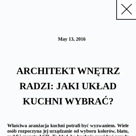
Skip
to
content
May 13, 2016
ARCHITEKT WNĘTRZ
RADZI: JAKI UKŁAD
KUCHNI WYBRAĆ?
Właściwa aranżacja kuchni potrafi być wyzwaniem. Wiele
osób rozpoczyna jej urządzanie od wyboru kolorów, blatu,