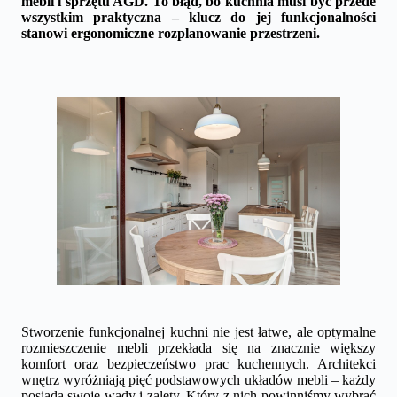
mebli i sprzętu AGD. To błąd, bo kuchnia musi być przede
wszystkim praktyczna – klucz do jej funkcjonalności
stanowi ergonomiczne rozplanowanie przestrzeni.
Stworzenie funkcjonalnej kuchni nie jest łatwe, ale optymalne
rozmieszczenie mebli przekłada się na znacznie większy
komfort oraz bezpieczeństwo prac kuchennych. Architekci
wnętrz wyróżniają pięć podstawowych układów mebli – każdy
posiada swoje wady i zalety. Który z nich powinniśmy wybrać