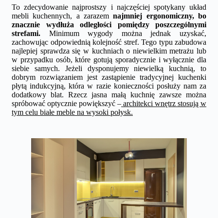
To zdecydowanie najprostszy i najczęściej spotykany układ
mebli kuchennych, a zarazem
najmniej ergonomiczny, bo
znacznie wydłuża odległości pomiędzy poszczególnymi
strefami.
Minimum wygody można jednak uzyskać,
zachowując odpowiednią kolejność stref. Tego typu zabudowa
najlepiej sprawdza się w kuchniach o niewielkim metrażu lub
w przypadku osób, które gotują sporadycznie i wyłącznie dla
siebie samych. Jeżeli dysponujemy niewielką kuchnią, to
dobrym rozwiązaniem jest zastąpienie tradycyjnej kuchenki
płytą indukcyjną, która w razie konieczności posłuży nam za
dodatkowy blat. Rzecz jasna małą kuchnię zawsze można
spróbować optycznie powiększyć –
architekci wnętrz stosują w
tym celu białe meble na wysoki połysk.