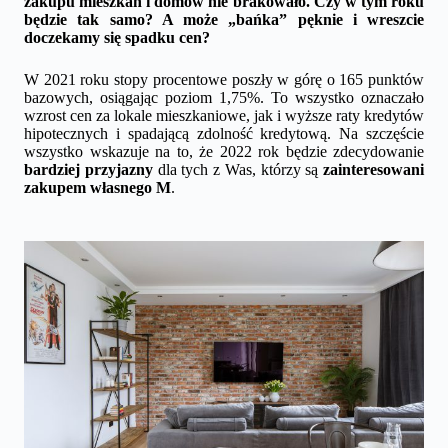
zakupu mieszkań i domów nie brakowało. Czy w tym roku
będzie tak samo? A może „bańka” pęknie i wreszcie
doczekamy się spadku cen?
W 2021 roku stopy procentowe poszły w górę o 165 punktów
bazowych, osiągając poziom 1,75%. To wszystko oznaczało
wzrost cen za lokale mieszkaniowe, jak i wyższe raty kredytów
hipotecznych i spadającą zdolność kredytową. Na szczęście
wszystko wskazuje na to, że 2022 rok będzie zdecydowanie
bardziej przyjazny
dla tych z Was, którzy są
zainteresowani
zakupem własnego M
.