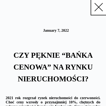
Skip
to
content
January 7, 2022
CZY PĘKNIE “BAŃKA
CENOWA” NA RYNKU
NIERUCHOMOŚCI?
2021 rok rozgrzał rynek nieruchomości do czerwoności.
Choć ceny wzrosły o przynajmniej 10%, chętnych do