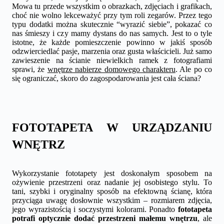
Mowa tu przede wszystkim o obrazkach, zdjęciach i grafikach,
choć nie wolno lekceważyć przy tym roli zegarów. Przez tego
typu dodatki można skutecznie “wyrazić siebie”, pokazać co
nas śmieszy i czy mamy dystans do nas samych. Jest to o tyle
istotne, że każde pomieszczenie powinno w jakiś sposób
odzwierciedlać pasje, marzenia oraz gusta właścicieli. Już samo
zawieszenie na ścianie niewielkich ramek z fotografiami
sprawi, że
wnętrze nabierze domowego charakteru
. Ale po co
się ograniczać, skoro do zagospodarowania jest cała ściana?
FOTOTAPETA W URZĄDZANIU
WNĘTRZ
Wykorzystanie fototapety jest doskonałym sposobem na
ożywienie przestrzeni oraz nadanie jej osobistego stylu. To
tani, szybki i oryginalny sposób na efektowną ścianę, która
przyciąga uwagę dosłownie wszystkim – rozmiarem zdjęcia,
jego wyrazistością i soczystymi kolorami. Ponadto
fototapeta
potrafi optycznie dodać przestrzeni małemu wnętrzu
, ale