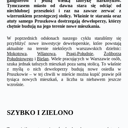
gangsterów i jedną wielką fabrykę narkotyków.
Tymczasem miasto od dawna stara się odciąć od
niechlubnej przeszłości i raz na zawsze zerwać z
wizerunkiem przestępczej stolicy. Właśnie te starania oraz
atuty samego Pruszkowa dostrzegają deweloperzy, którzy
chętnie budują na jego terenie nowe mieszkania.
W poprzednich odsłonach naszego cyklu staraliśmy się
przybliżyć nowe inwestycje deweloperskie, które powstają
aktualnie na terenie niektórych warszawskich dzielnic:
Mokotowa
,
Wilanowa
,
Pragi-Południe
,
Żoliborza
Południowego
i
Bielan
. Wiele pracujących w Warszawie osób,
szuka jednak tańszych mieszkań poza samą stolicą. To właśnie
z myślą o nich deweloperzy budują nowe osiedla w
Pruszkowie – w tej chwili w mieście można kupić prawie pół
tysi
ą
ca nowych mieszkań, a liczba ta niebawem jeszcze
wzrośnie.
SZYBKO I ZIELONO