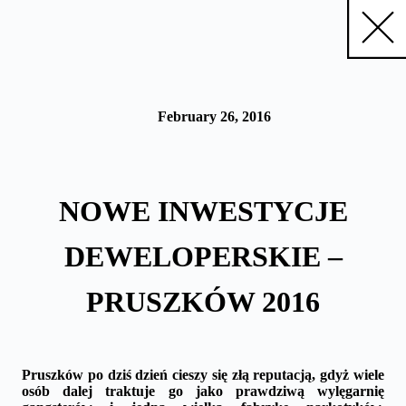
Skip
to
content
February 26, 2016
NOWE INWESTYCJE
DEWELOPERSKIE –
PRUSZKÓW 2016
Pruszków po dziś dzień cieszy się złą reputacją, gdyż wiele
osób dalej traktuje go jako prawdziwą wylęgarnię