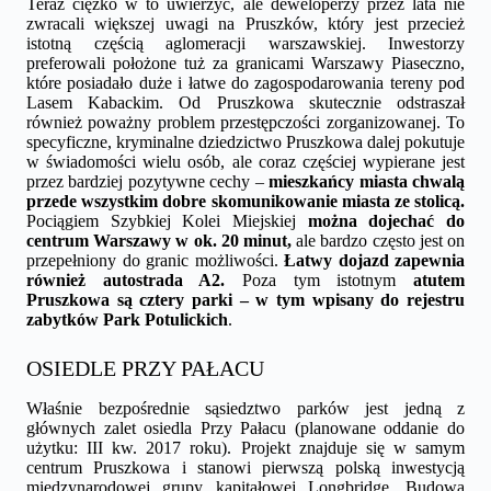
Teraz ciężko w to uwierzyć, ale deweloperzy przez lata nie
zwracali większej uwagi na Pruszków, który jest przecież
istotną częścią aglomeracji warszawskiej. Inwestorzy
preferowali położone tuż za granicami Warszawy Piaseczno,
które posiadało duże i łatwe do zagospodarowania tereny pod
Lasem Kabackim. Od Pruszkowa skutecznie odstraszał
również poważny problem przestępczości zorganizowanej. To
specyficzne, kryminalne dziedzictwo Pruszkowa dalej pokutuje
w świadomości wielu osób, ale coraz częściej wypierane jest
przez bardziej pozytywne cechy –
mieszkańcy miasta chwalą
przede wszystkim dobre skomunikowanie miasta ze stolicą.
Pociągiem Szybkiej Kolei Miejskiej
można
dojechać
do
centrum Warszawy w ok. 20 minut,
ale bardzo często jest on
przepełniony do granic możliwości.
Łatwy dojazd zapewnia
również autostrada A2.
Poza tym istotnym
atutem
Pruszkowa są cztery parki – w tym wpisany do rejestru
zabytków Park Potulickich
.
OSIEDLE PRZY PAŁACU
Właśnie bezpośrednie sąsiedztwo parków jest jedną z
głównych zalet osiedla Przy Pałacu (planowane oddanie do
użytku: III kw. 2017 roku). Projekt znajduje się w samym
centrum Pruszkowa i stanowi pierwszą polską inwestycją
międzynarodowej grupy kapitałowej Longbridge. Budowa