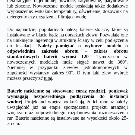
dekoracyjne: o jednolitej powłoce, satynowane, patynowane
lub złocone. Nowoczesne modele posiadają także dodatkowe
wyposażenie: wskaźnik temperatury, oświetlenie, dozownik na
detergenty czy urządzenia filtrujące wodę.
Do najbardziej popularnych należą baterie stojące, które są
instalowane w blacie bądź na obrzeżach zlewu. Pozwalają one
na uniknięcie ingerencji w strukturę ściany w celu podłączenia
do instalacji.
Należy pamiętać o wyborze modelu o
odpowiednim zakresie obrotu – zakres obrotu
standardowych baterii wynosi 120°
. Tymczasem w
nowoczesnych modelach może sięgać nawet do 360°.
Niemniej w przypadku zlewów jednokomorowych w
zupełności wystarczy zakres 90°. O tym jaki zlew wybrać
możesz przeczytać
tutaj
.
Baterie naścienne są stosowane coraz rzadziej, ponieważ
wymagają bezpośredniego podłączenia do instalacji
wodnej
. Projektanci wnętrz podkreślają, że ich montaż należy
uwzględnić już na etapie sporządzenia projektu aranżacji
wnętrza oraz odpowiedniego rozplanowania rozmieszczenia
rur. Baterie naścienne są instalowane na wysokości około 25-
35 cm.