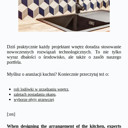
Dziś praktycznie każdy projektant wnętrz doradza stosowanie
nowoczesnych rozwiązań technologicznych. To nie tylko
wyraz dbałości o środowisko, ale także o zasób naszego
portfela.
Myślisz o aranżacji kuchni? Koniecznie przeczytaj też o:
roli lodówki w urządzaniu wnętrz
,
zaletach posiadania okapu
,
wyborze płyty grzewczej
.
[:en]
When designing the arrangement of the kitchen, experts