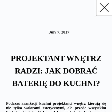
Skip
to
content
July 7, 2017
PROJEKTANT WNĘTRZ
RADZI: JAK DOBRAĆ
BATERIĘ DO KUCHNI?
Podczas aranżacji kuchni
projektanci wnętrz
kierują się
nie tylko walorami estetycznymi, ale przede wszystkim