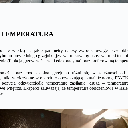
 TEMPERATURA
konale wiedzą na jakie parametry należy zwrócić uwagę przy obl
ybór odpowiedniego grzejnika jest warunkowany przez warunki techni
nie (funkcja grzewcza/suszenia/dekoracyjna) oraz preferowaną tempera
tażu oraz moc cieplna grzejnika różni się w zależności od 
nniki są określane w oparciu o obowiązującą aktualnie normę PN-E
pozycja odzwierciedla temperaturę zasilania, druga – temperatur
we wnętrzu. Eksperci zauważają, że temperatura obliczeniowa w łaz
zach.