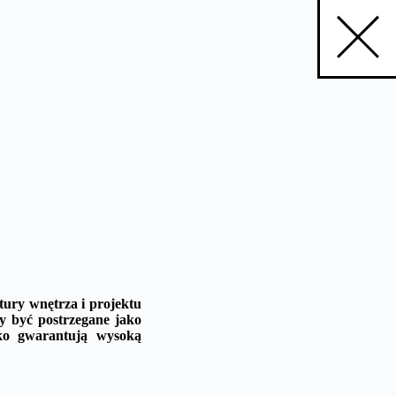
ury wnętrza i projektu
ły być postrzegane jako
ylko gwarantują wysoką