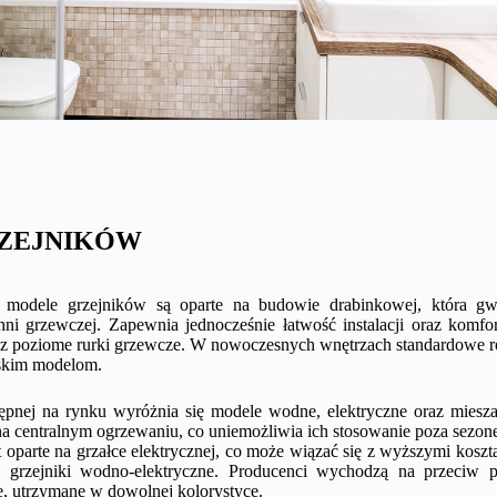
ZEJNIKÓW
 modele grzejników są oparte na budowie drabinkowej, która gwa
ni grzewczej. Zapewnia jednocześnie łatwość instalacji oraz komf
zez poziome rurki grzewcze. W nowoczesnych wnętrzach standardowe ro
rskim modelom.
tępnej na rynku wyróżnia się modele wodne, elektryczne oraz miesza
na centralnym ogrzewaniu, co uniemożliwia ich stosowanie poza sezo
t oparte na grzałce elektrycznej, co może wiązać się z wyższymi koszt
ię grzejniki wodno-elektryczne. Producenci wychodzą na przeciw
e, utrzymane w dowolnej kolorystyce.