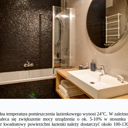
alna temperatura pomieszczenia łazienkowego wynosi 24°C. W zależnośc
 zaleca się zwiększenie mocy urządzenia o ok. 5-10% w stosunku
tr kwadratowy powierzchni łazienki należy dostarczyć około 100-130