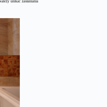
leży unikać zasłaniania