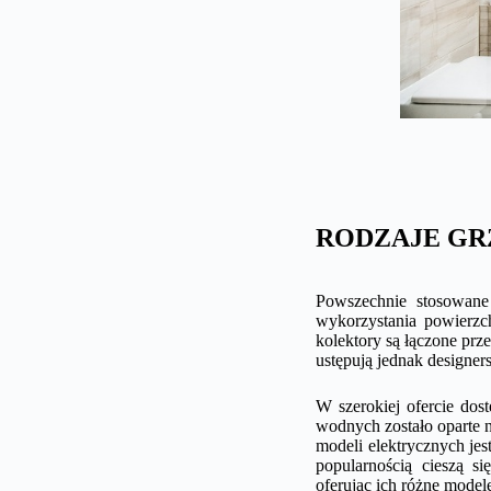
RODZAJE GR
Powszechnie stosowane
wykorzystania powierzch
kolektory są łączone pr
ustępują jednak designe
W szerokiej ofercie dos
wodnych zostało oparte 
modeli elektrycznych jes
popularnością cieszą s
oferując ich różne model