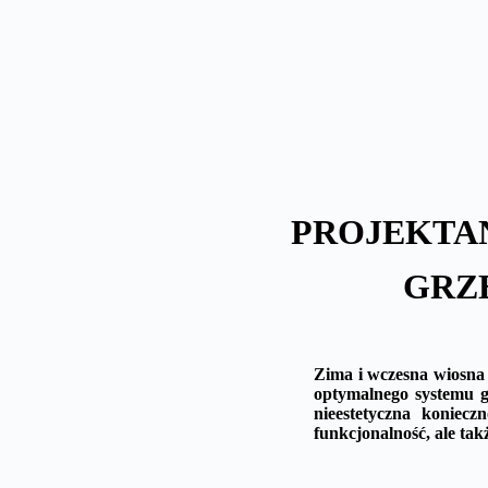
Skip
to
content
PROJEKTA
GRZE
Zima i wczesna wiosna
optymalnego systemu gr
nieestetyczna koniecz
funkcjonalność, ale tak