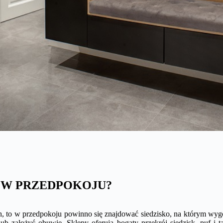
O W PRZEDPOKOJU?
, to w przedpokoju powinno się znajdować siedzisko, na którym wyg
lub założyć obuwie. Sklepy oferują bogaty przekrój siedzisk, puf i t