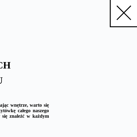
CH
U
ając wnętrze, warto się
zytówkę całego naszego
y się znaleźć w każdym