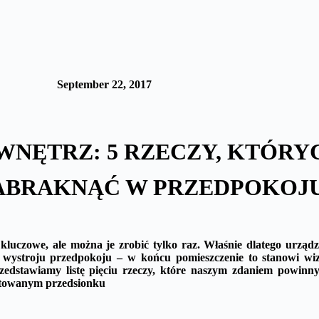
September 22, 2017
WNĘTRZ: 5 RZECZY, KTÓRY
ZABRAKNĄĆ W PRZEDPOKOJ
 kluczowe, ale można je zrobić tylko raz. Właśnie dlatego urządz
o wystroju przedpokoju – w końcu pomieszczenie to stanowi wi
rzedstawiamy listę pięciu rzeczy, które naszym zdaniem powinn
ktowanym przedsionku