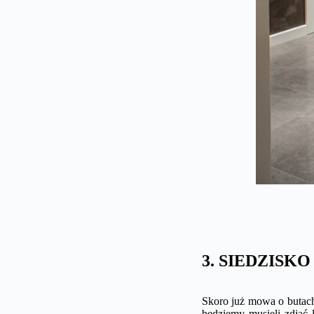
3. SIEDZISK
Skoro już mowa o butach
będziemy musieli zdjąć 