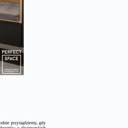
odnie przysiądziemy, gdy
aboretów o designerskich