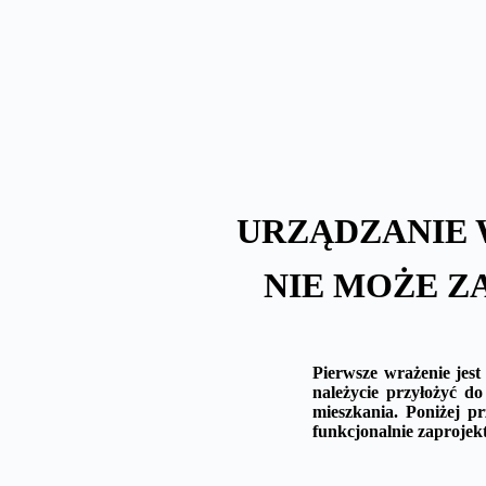
Skip
to
content
URZĄDZANIE 
NIE MOŻE 
Pierwsze wrażenie jest
należycie przyłożyć d
mieszkania. Poniżej p
funkcjonalnie zaproje