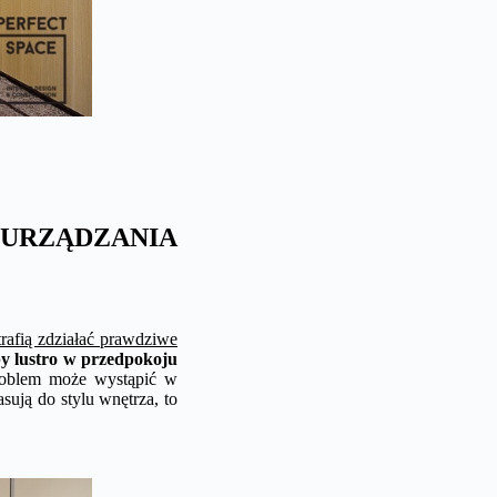
RZĄDZANIA
trafią zdziałać prawdziwe
by lustro w przedpokoju
oblem może wystąpić w
asują do stylu wnętrza, to