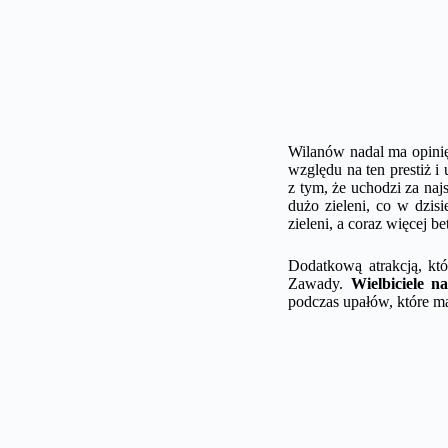
Wilanów nadal ma opinię 
względu na ten prestiż i
z tym, że uchodzi za naj
dużo zieleni, co w dzis
zieleni, a coraz więcej b
Dodatkową atrakcją, kt
Zawady.
Wielbiciele n
podczas upałów, które ma