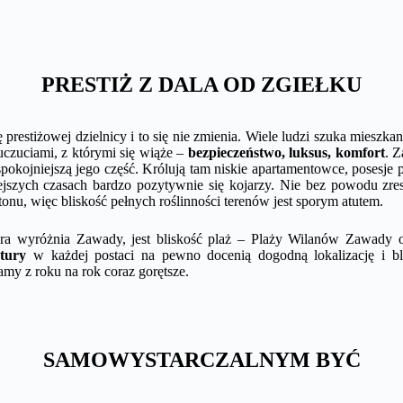
PRESTIŻ Z DALA OD ZGIEŁKU
prestiżowej dzielnicy i to się nie zmienia. Wiele ludzi szuka mieszka
 uczuciami, z którymi się wiąże –
bezpieczeństwo, luksus, komfort
. 
spokojniejszą jego część. Królują tam niskie apartamentowce, posesje p
iejszych czasach bardzo pozytywnie się kojarzy. Nie bez powodu zr
etonu, więc bliskość pełnych roślinności terenów jest sporym atutem.
óra wyróżnia Zawady, jest bliskość plaż – Plaży Wilanów Zawady
atury
w każdej postaci na pewno docenią dogodną lokalizację i b
my z roku na rok coraz gorętsze.
SAMOWYSTARCZALNYM BYĆ