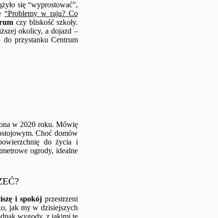
ążyło się “wyprostować”,
ie
“Problemy w raju? Co
trum
czy bliskość szkoły.
ższej okolicy, a dojazd –
j do przystanku Centrum
czona w 2020 roku. Mówię
 postojowym. Choć domów
powierzchnię do życia i
tmetrowe ogrody, idealne
ZEĆ?
iszę i spokój
przestrzeni
ko, jak my w dzisiejszych
ednak wygody, z jakimi te