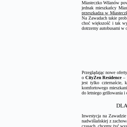
Miasteczko Wilanów pows
jednak mieszkańcy Mias
przeszkadza w Miastec
Na Zawadach takie proble
choć większość i tak w
dotrzemy autobusami w o
Przeglądając nowe ofert
o
CityZen Residence
– 
jest tylko czternaście
komfortowego mieszkania
do letniego grillowania 
DLA
Inwestycja na Zawadzie
nadwiślańskiej z zacho
czasach, chcemy żyć wygo