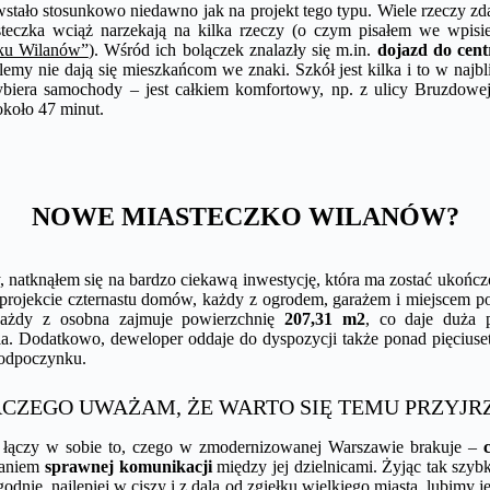
tało stosunkowo niedawno jak na projekt tego typu. Wiele rzeczy zd
teczka wciąż narzekają na kilka rzeczy (o czym pisałem we wpis
zku Wilanów”
). Wśród ich bolączek znalazły się m.in.
dojazd do cen
my nie dają się mieszkańcom we znaki. Szkół jest kilka i to w najbli
ybiera samochody – jest całkiem komfortowy, np. z ulicy Bruzdowe
koło 47 minut.
NOWE MIASTECZKO WILANÓW?
y, natknąłem się na bardzo ciekawą inwestycję, która ma zostać ukoń
projekcie czternastu domów, każdy z ogrodem, garażem i miejscem
, każdy z osobna zajmuje powierzchnię
207,31 m2
, co daje duża 
. Dodatkowo, deweloper oddaje do dyspozycji także ponad pięciuse
i odpoczynku.
CZEGO UWAŻAM, ŻE WARTO SIĘ TEMU PRZYJR
 łączy w sobie to, czego w zmodernizowanej Warszawie brakuje –
c
waniem
sprawnej komunikacji
między jej dzielnicami. Żyjąc tak szyb
dnie, najlepiej w ciszy i z dala od zgiełku wielkiego miasta, lubimy j