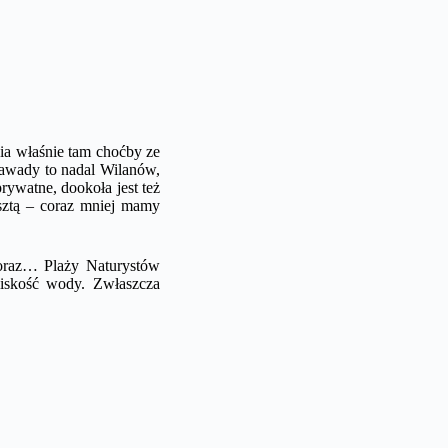
nia właśnie tam choćby ze
Zawady to nadal Wilanów,
rywatne, dookoła jest też
esztą – coraz mniej mamy
 oraz… Plaży Naturystów
liskość wody. Zwłaszcza