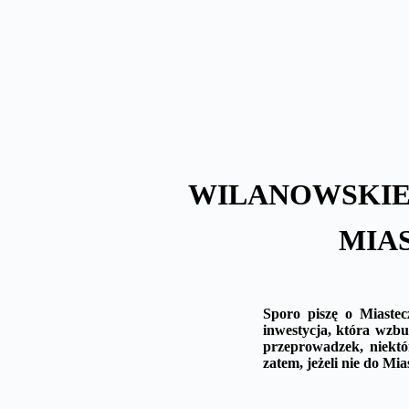
Skip
to
content
WILANOWSKIE
MIA
Sporo piszę o Miaste
inwestycja, która wzbud
przeprowadzek, niektó
zatem, jeżeli nie do M