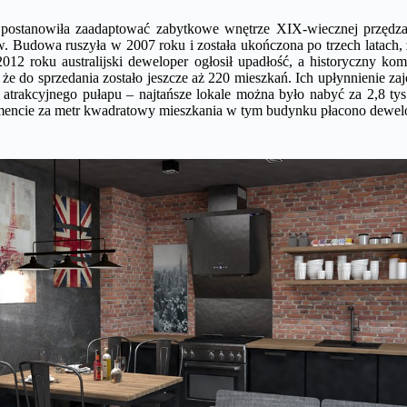
ostanowiła zaadaptować zabytkowe wnętrze XIX-wiecznej przędzal
. Budowa ruszyła w 2007 roku i została ukończona po trzech latach, 
2012 roku australijski deweloper ogłosił upadłość, a historyczny kom
 że do sprzedania zostało jeszcze aż 220 mieszkań. Ich upłynnienie zaj
 atrakcyjnego pułapu – najtańsze lokale można było nabyć za 2,8 tys
ncie za metr kwadratowy mieszkania w tym budynku płacono dewelop