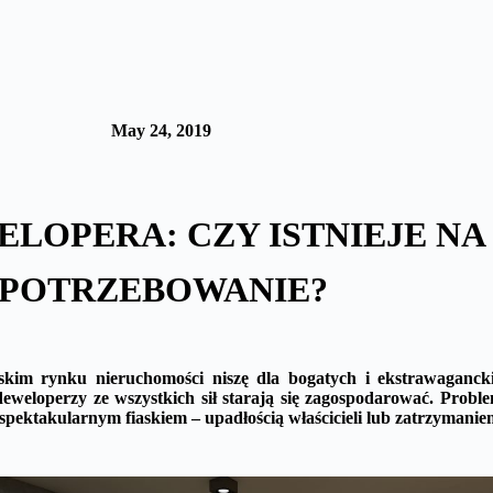
May 24, 2019
LOPERA: CZY ISTNIEJE NA 
POTRZEBOWANIE?
skim rynku nieruchomości niszę dla bogatych i ekstrawaganc
 deweloperzy ze wszystkich sił starają się zagospodarować. Probl
ę spektakularnym fiaskiem – upadłością właścicieli lub zatrzymanie