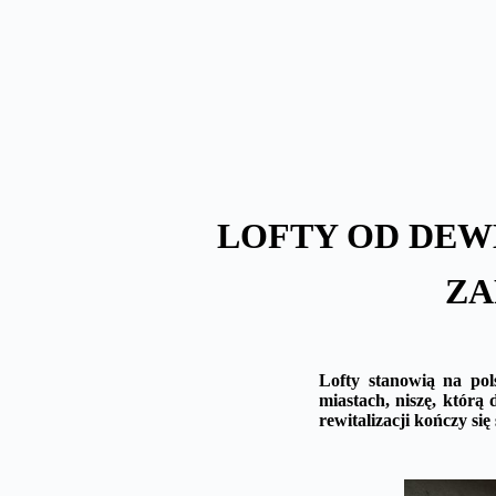
Skip
to
content
LOFTY OD DEWE
ZA
Lofty stanowią na pol
miastach, niszę, którą
rewitalizacji kończy si