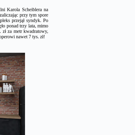
ni Karola Scheiblera na
zaliczając przy tym spore
pleks przejął syndyk. Po
ęło ponad trzy lata, mimo
. zł za metr kwadratowy,
erowi nawet 7 tys. zł!