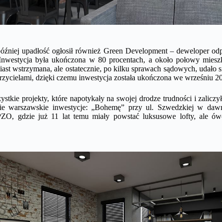
później upadłość ogłosił również Green Development – deweloper od
Inwestycja była ukończona w 80 procentach, a około połowy mieszk
ast wstrzymana, ale ostatecznie, po kilku sprawach sądowych, udało s
rzycielami, dzięki czemu inwestycja została ukończona we wrześniu 2
ystkie projekty, które napotykały na swojej drodze trudności i zaliczy
wie warszawskie inwestycje: „Bohemę” przy ul. Szwedzkiej w dawn
ZO, gdzie już 11 lat temu miały powstać luksusowe lofty, ale ówc