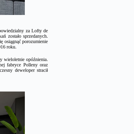
powiedzialny za Lofty de
ań zostało sprzedanych.
ię osiągnąć porozumienie
016 roku.
ły wieloletnie opóźnienia.
ej fabryce Polleny oraz
zesny deweloper stracił