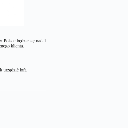
 Polsce będzie się nadal
znego klienta.
ak urządzić loft
.