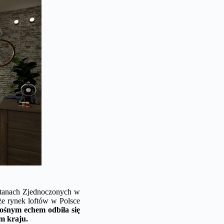
 Stanach Zjednoczonych w
że rynek loftów w Polsce
ośnym echem odbiła się
ym kraju.