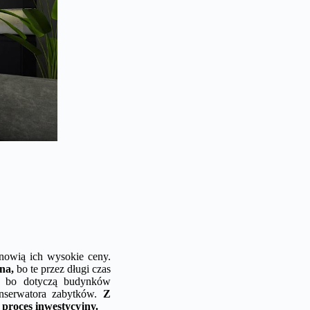
nowią ich wysokie ceny.
na,
bo te przez długi czas
e, bo dotyczą budynków
nserwatora zabytków.
Z
 proces inwestycyjny.