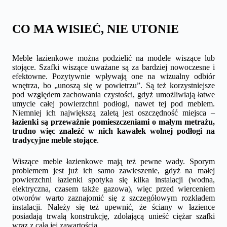
CO MA WISIEĆ, NIE UTONIE
Meble łazienkowe można podzielić na modele wiszące lub
stojące. Szafki wiszące uważane są za bardziej nowoczesne i
efektowne. Pozytywnie wpływają one na wizualny odbiór
wnętrza, bo „unoszą się w powietrzu”. Są też korzystniejsze
pod względem zachowania czystości, gdyż umożliwiają łatwe
umycie całej powierzchni podłogi, nawet tej pod meblem.
Niemniej ich największą zaletą jest oszczędność miejsca –
łazienki są przeważnie pomieszczeniami o małym metrażu,
trudno więc znaleźć w nich kawałek wolnej podłogi na
tradycyjne meble stojące
.
Wiszące meble łazienkowe mają też pewne wady. Sporym
problemem jest już ich samo zawieszenie, gdyż na małej
powierzchni łazienki spotyka się kilka instalacji (wodna,
elektryczna, czasem także gazowa), więc przed wierceniem
otworów warto zaznajomić się z szczegółowym rozkładem
instalacji. Należy się też upewnić, że ściany w łazience
posiadają trwałą konstrukcję, zdołającą unieść ciężar szafki
wraz z całą jej zawartością.