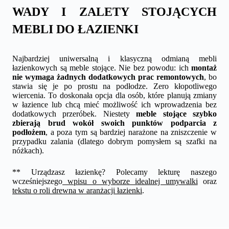
WADY I ZALETY STOJĄCYCH
MEBLI DO ŁAZIENKI
Najbardziej uniwersalną i klasyczną odmianą mebli
łazienkowych są meble stojące. Nie bez powodu: ich
montaż
nie wymaga żadnych dodatkowych prac remontowych
, bo
stawia się je po prostu na podłodze. Zero kłopotliwego
wiercenia. To doskonała opcja dla osób, które planują zmiany
w łazience lub chcą mieć możliwość ich wprowadzenia bez
dodatkowych przeróbek. Niestety
meble stojące szybko
zbierają brud wokół swoich punktów podparcia z
podłożem
, a poza tym są bardziej narażone na zniszczenie w
przypadku zalania (dlatego dobrym pomysłem są szafki na
nóżkach).
** Urządzasz łazienkę? Polecamy lekturę naszego
wcześniejszego
wpisu o wyborze idealnej umywalki
oraz
tekstu o roli drewna w aranżacji łazienki
.