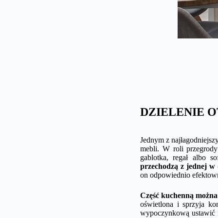
DZIELENIE 
Jednym z najłagodniejsz
mebli. W roli przegrody
gablotka, regał albo s
przechodzą z jednej w
on odpowiednio efektow
Część kuchenną można 
oświetlona i sprzyja k
wypoczynkową ustawić m