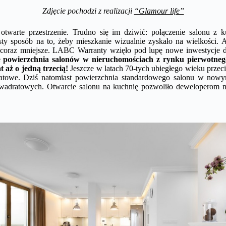
Zdjęcie pochodzi z realizacji
“Glamour life”
twarte przestrzenie. Trudno się im dziwić: połączenie salonu z ku
sty sposób na to, żeby mieszkanie wizualnie zyskało na wielkości.
ę coraz mniejsze. LABC Warranty wzięło pod lupę nowe inwestycje 
e
powierzchnia salonów w nieruchomościach z rynku pierwotnego
at aż o jedną trzecią!
Jeszcze w latach 70-tych ubiegłego wieku przeci
ratowe. Dziś natomiast powierzchnia standardowego salonu w now
wadratowych. Otwarcie salonu na kuchnię pozwoliło deweloperom 