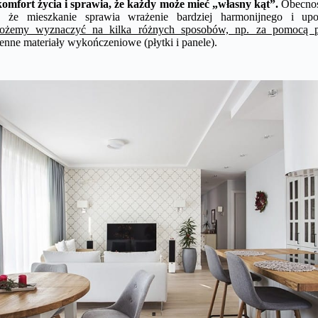
omfort życia i sprawia, że każdy może mieć „własny kąt”.
Obecność
 że mieszkanie sprawia wrażenie bardziej harmonijnego i u
możemy wyznaczyć na kilka różnych sposobów, np. za pomocą p
enne materiały wykończeniowe (płytki i panele).