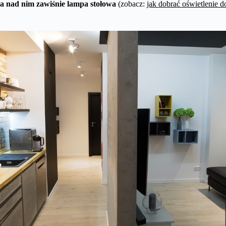
, a nad nim zawiśnie lampa stołowa
(zobacz:
jak dobrać oświetlenie 