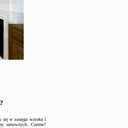
?
my się w zasięgu wzroku i
oćby umownych. Czemu?