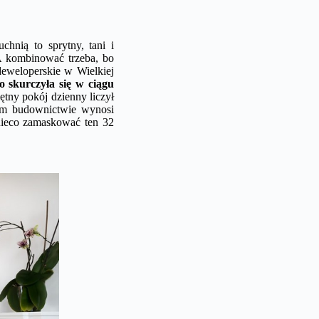
chnią to sprytny, tani i
 A kombinować trzeba, bo
deweloperskie w Wielkiej
 skurczyła się w ciągu
ętny pokój dzienny liczył
ym budownictwie wynosi
nieco zamaskować ten 32