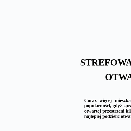
Skip
to
content
STREFOWA
OTWA
Coraz więcej mieszka
popularności, gdyż spr
otwartej przestrzeni k
najlepiej podzielić otw