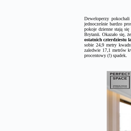
Deweloperzy pokochali o
jednocześnie bardzo pro
pokoje dzienne stają si
Brytanii. Okazało się, ż
ostatnich czterdziestu l
sobie 24,9 metry kwad
zaledwie 17,1 metrów k
procentowy (!) spadek.