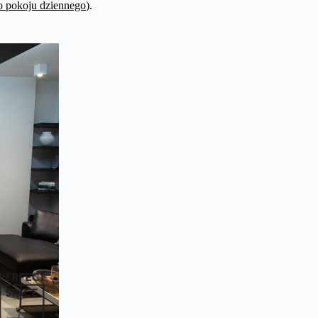
do pokoju dziennego
).