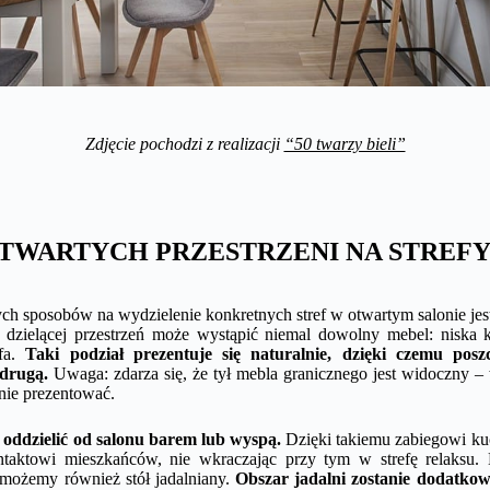
Zdjęcie pochodzi z realizacji
“50 twarzy bieli”
OTWARTYCH PRZESTRZENI NA STREF
ych sposobów na wydzielenie konkretnych stref w otwartym salonie jes
 dzielącej przestrzeń może wystąpić niemal dowolny mebel: niska 
ofa.
Taki podział prezentuje się naturalnie, dzięki czemu poszc
 drugą.
Uwaga: zdarza się, że tył mebla granicznego jest widoczny – w
nie prezentować.
oddzielić od salonu barem lub wyspą.
Dzięki takiemu zabiegowi kuc
ontaktowi mieszkańców, nie wkraczając przy tym w strefę relaksu. 
ożemy również stół jadalniany.
Obszar jadalni zostanie dodatkowo