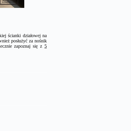
iej ścianki działowej na
wnież posłużyć za nośnik
iecznie zapoznaj się z
5