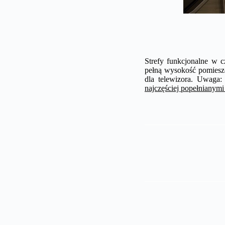
Strefy funkcjonalne w c
pełną wysokość pomieszc
dla telewizora. Uwaga:
najczęściej popełnianymi