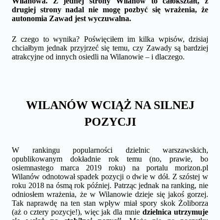
Wilanowa. Z jednej strony Wilanów to całokształt, z
drugiej strony nadal nie mogę pozbyć się wrażenia, że
autonomia Zawad jest wyczuwalna.
Z czego to wynika? Poświęciłem im kilka wpisów, dzisiaj
chciałbym jednak przyjrzeć się temu, czy Zawady są bardziej
atrakcyjne od innych osiedli na Wilanowie – i dlaczego.
WILANÓW WCIĄŻ NA SILNEJ
POZYCJI
W rankingu popularności dzielnic warszawskich,
opublikowanym dokładnie rok temu (no, prawie, bo
osiemnastego marca 2019 roku) na portalu morizon.pl
Wilanów odnotował spadek pozycji o dwie w dół. Z szóstej w
roku 2018 na ósmą rok później. Patrząc jednak na ranking, nie
odniosłem wrażenia, że w Wilanowie dzieje się jakoś gorzej.
Tak naprawdę na ten stan wpływ miał spory skok Żoliborza
(aż o cztery pozycje!), więc jak dla mnie
dzielnica utrzymuje