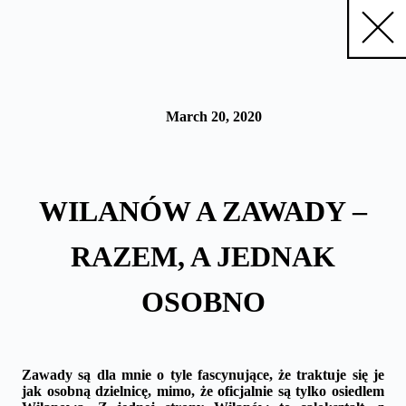
Skip
to
content
March 20, 2020
WILANÓW A ZAWADY –
RAZEM, A JEDNAK
OSOBNO
Zawady są dla mnie o tyle fascynujące, że traktuje się je
jak osobną dzielnicę, mimo, że oficjalnie są tylko osiedlem