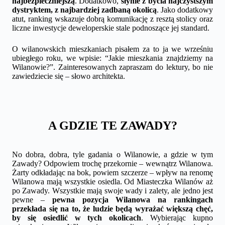
najbezpieczniejszą
. Dodatkowo,
słynie z bycia najczystszym
dystryktem, z najbardziej zadbaną okolicą
. Jako dodatkowy
atut, ranking wskazuje dobrą komunikację z resztą stolicy oraz
liczne inwestycje deweloperskie stale podnoszące jej standard.
O wilanowskich mieszkaniach pisałem za to ja we wrześniu
ubiegłego roku, we wpisie:
“Jakie mieszkania znajdziemy na
Wilanowie?
”. Zainteresowanych zapraszam do lektury, bo nie
zawiedziecie się – słowo architekta.
A GDZIE TE ZAWADY?
No dobra, dobra, tyle gadania o Wilanowie, a gdzie w tym
Zawady? Odpowiem trochę przekornie – wewnątrz Wilanowa.
Żarty odkładając na bok, powiem szczerze – wpływ na renomę
Wilanowa mają wszystkie osiedla. Od Miasteczka Wilanów aż
po Zawady. Wszystkie mają swoje wady i zalety, ale jedno jest
pewne –
pewna pozycja Wilanowa na rankingach
przekłada się na to, że ludzie będą wyrażać większą chęć,
by się osiedlić w tych okolicach
. Wybierając kupno