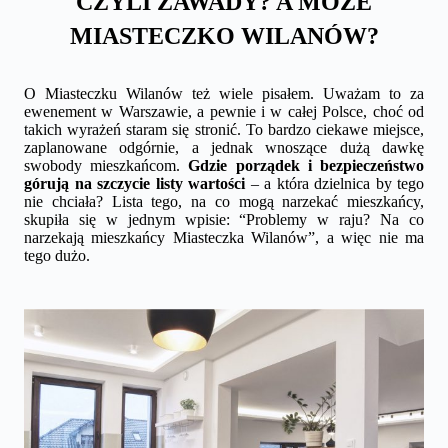
CZYLI ZAWADY? A MOŻE
MIASTECZKO WILANÓW?
O Miasteczku Wilanów też wiele pisałem. Uważam to za
ewenement w Warszawie, a pewnie i w całej Polsce, choć od
takich wyrażeń staram się stronić. To bardzo ciekawe miejsce,
zaplanowane odgórnie, a jednak wnoszące dużą dawkę
swobody mieszkańcom.
Gdzie porządek i bezpieczeństwo
górują na szczycie listy wartości
– a która dzielnica by tego
nie chciała? Lista tego, na co mogą narzekać mieszkańcy,
skupiła się w jednym wpisie:
“Problemy w raju? Na co
narzekają mieszkańcy Miasteczka Wilanów”
, a więc nie ma
tego dużo.