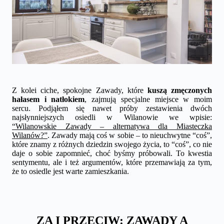
Z kolei ciche, spokojne Zawady, które
kuszą zmęczonych
hałasem i natłokiem
, zajmują specjalne miejsce w moim
sercu. Podjąłem się nawet próby zestawienia dwóch
najsłynniejszych osiedli w Wilanowie we wpisie:
“Wilanowskie Zawady – alternatywa dla Miasteczka
Wilanów?”
. Zawady mają coś w sobie – to nieuchwytne “coś”,
które znamy z różnych dziedzin swojego życia, to “coś”, co nie
daje o sobie zapomnieć, choć byśmy próbowali. To kwestia
sentymentu, ale i też argumentów, które przemawiają za tym,
że to osiedle jest warte zamieszkania.
ZA I PRZECIW: ZAWADY A